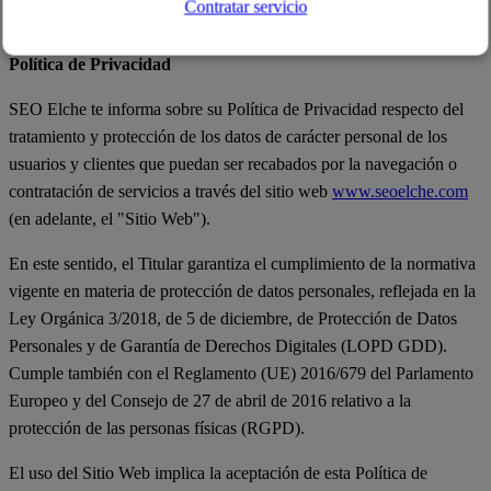
Contratar servicio
fuero que pudiera corresponderles.
Política de Privacidad
SEO Elche te informa sobre su Política de Privacidad respecto del
tratamiento y protección de los datos de carácter personal de los
usuarios y clientes que puedan ser recabados por la navegación o
contratación de servicios a través del sitio web
www.seoelche.com
(en adelante, el "Sitio Web").
En este sentido, el Titular garantiza el cumplimiento de la normativa
vigente en materia de protección de datos personales, reflejada en la
Ley Orgánica 3/2018, de 5 de diciembre, de Protección de Datos
Personales y de Garantía de Derechos Digitales (LOPD GDD).
Cumple también con el Reglamento (UE) 2016/679 del Parlamento
Europeo y del Consejo de 27 de abril de 2016 relativo a la
protección de las personas físicas (RGPD).
El uso del Sitio Web implica la aceptación de esta Política de