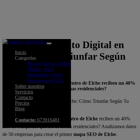
El Mapa del Éxito Digital en
Inicio
Elche: Cómo Triunfar Según
Categorías
Diseño Tienda Online
Tu Ubicación
Diseño WEB
Marketing Digital
Promociones SEO
¿Sabías que los negocios en el Centro de Elche reciben un 40%
Sobre nosotros
más de búsquedas que los de zonas residenciales?
Servicios
Contacto
Precios
Blog
|
¿Sabías que los negocios en el
Centro de Elche
reciben un 40%
Contacto:
673916481
más de búsquedas que los de zonas residenciales? Analizamos datos
de 50 empresas para crear el primer
mapa SEO de Elche
.