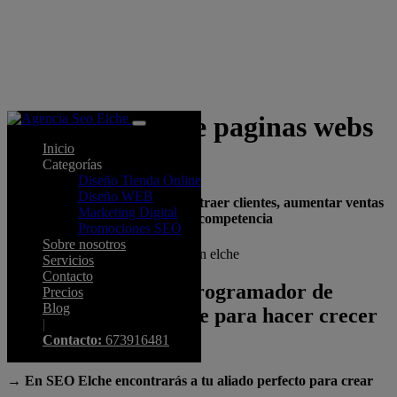
Programador de paginas webs
Inicio
en elche
Categorías
Diseño Tienda Online
Diseño WEB
Creamos webs diseñadas para atraer clientes, aumentar ventas
Marketing Digital
y posicionarte por encima de tu competencia
Promociones SEO
Sobre nosotros
Servicios
Contacto
¿Quién es el mejor programador de
Precios
Blog
páginas webs en Elche para hacer crecer
|
mi negocio?
Contacto:
673916481
→ En SEO Elche encontrarás a tu aliado perfecto para crear