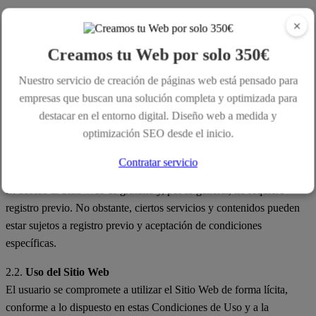
1. Objeto y Aceptación de las Condiciones
×
Las presentes Condiciones de Uso regulan el acceso y la utilización
Creamos tu Web por solo 350€
del sitio web SEO Elche (en adelante, "el Sitio Web"). Al acceder y
utilizar este Sitio Web, aceptas plenamente y sin reservas estas
Nuestro servicio de creación de páginas web está pensado para
Condiciones de Uso, así como las disposiciones legales que estén
empresas que buscan una solución completa y optimizada para
vigentes en el momento del acceso.
destacar en el entorno digital. Diseño web a medida y
optimización SEO desde el inicio.
2. Acceso y Uso del Sitio Web
Contratar servicio
2.1.
Carácter del Acceso y Uso
El acceso al Sitio Web es gratuito y, por lo general, no requiere
registro previo. No obstante, ciertos servicios y contenidos pueden
estar sujetos a registro previo y aceptación de condiciones
específicas.
2.2.
Uso del Sitio Web
El usuario se compromete a utilizar el Sitio Web de forma lícita,
conforme a lo dispuesto en estas Condiciones de Uso y a la